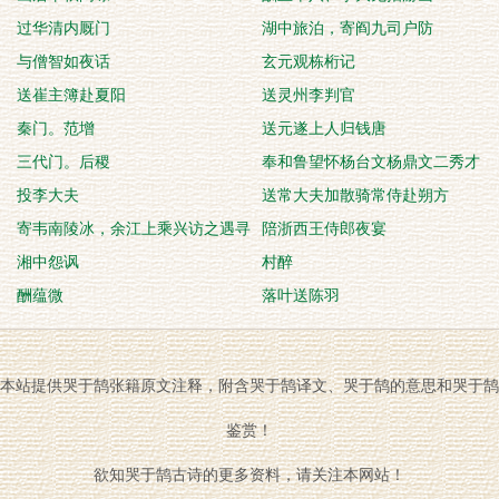
过华清内厩门
湖中旅泊，寄阎九司户防
与僧智如夜话
玄元观栋桁记
送崔主簿赴夏阳
送灵州李判官
秦门。范增
送元遂上人归钱唐
三代门。后稷
奉和鲁望怀杨台文杨鼎文二秀才
投李大夫
送常大夫加散骑常侍赴朔方
寄韦南陵冰，余江上乘兴访之遇寻
陪浙西王侍郎夜宴
颜尚书笑有此
湘中怨讽
村醉
酬蕴微
落叶送陈羽
本站提供哭于鹄张籍原文注释，附含哭于鹄译文、哭于鹄的意思和哭于鹄
鉴赏！
欲知哭于鹄古诗的更多资料，请关注本网站！