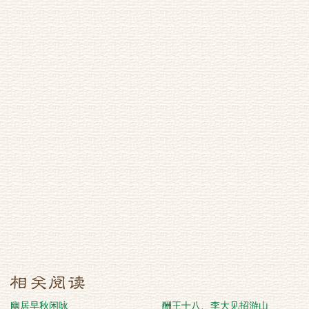
幽居早秋闲咏
酬王十八、李大见招游山