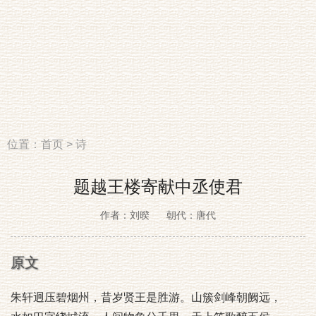
位置：
首页
>
诗
题越王楼寄献中丞使君
作者：刘暌
朝代：唐代
原文
朱轩迥压碧烟州，昔岁贤王是胜游。山簇剑峰朝阙远，