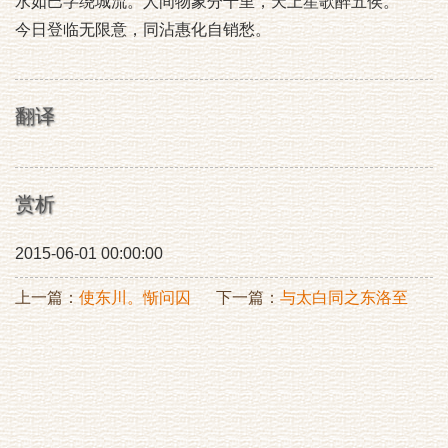
水如巴字绕城流。人间物象分千里，天上笙歌醉五侯。
今日登临无限意，同沾惠化自销愁。
翻译
赏析
2015-06-01 00:00:00
上一篇：
使东川。惭问囚
下一篇：
与太白同之东洛至
栎阳太白染疾驻行…雪后望
山