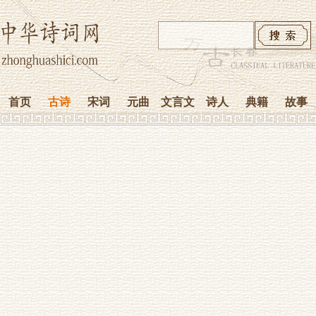
首页
古诗
宋词
元曲
文言文
诗人
典籍
故事