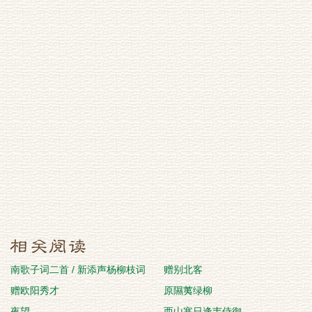
南歌子词二首 / 新添声杨柳枝词
赠别北客
赠欧阳秀才
原隰荑绿柳
夜望
西山寒日逢韦侍御